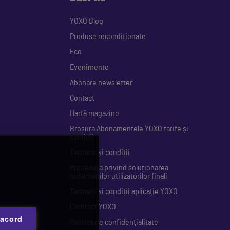
YOXO Blog
Produse recondiționate
Eco
Evenimente
Abonare newsletter
Contact
Hartă magazine
Broșura Abonamentele YOXO tarife și
servicii
Termeni și condiții
Procedura privind soluționarea
reclamațiilor utilizatorilor finali
Termeni și condiții aplicație YOXO
Contract YOXO
 acord
Politica de confidențialitate