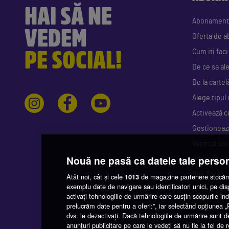
HAI SĂ NE
Abonament
VEDEM
Oferta de 
PE SOCIAL!
Cum iti fac
De ce sa al
De la cartel
Alege tipul 
Activează c
Gestioneaz
Verifică aco
Nouă ne pasă ca datele tale perso
Plătește o 
Buy Back
Atât noi, cât și cele
de magazine partenere stocăm 
1013
exemplu date de navigare sau identificatori unici, pe di
activați tehnologiile de urmărire care susțin scopurile indi
prelucrăm date pentru a oferi:”, iar selectând opțiunea
dvs. le dezactivați. Dacă tehnologiile de urmărire sunt d
anunțuri publicitare pe care le vedeți să nu fie la fel de