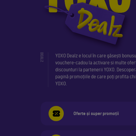
DEALZ
YOXO Dealz e locul în care găsești bonusu
vouchere-cadou la activare si multe ofert
discounturi la partenerii YOXO. Descoper
pagină promoțiile de care poți profita c
YOXO.
Oferte și super promoții