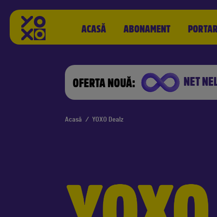
ACASĂ
ABONAMENT
PORTA
NET NE
OFERTA NOUĂ:
Acasă
/
YOXO Dealz