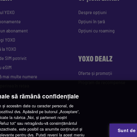
ul YOXO
Despre opțiuni
abonamente
Opțiuni în țară
i un abonament
Opțiuni cu roaming
egi YOXO
ă la YOXO
YOXO DEALZ
de SIM potrivit
u eSIM
Oferte și promoții
ă mai multe numere
Program de recompense
perirea în rețea
nale să rămână confidențiale
factură
și accesăm date cu caracter personal, de
spozitivul dvs. Apăsând pe butonul „Acceptare”,
cate la rubrica „Noi, și partenerii noștri
 „Refuz tot” sau retragându-vă consimțământul
ezactivate, este posibil ca anumite conținuturi și
Sunt de
 relevante pentru dvs. Puteți reveni la acest meniu