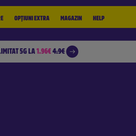
RE
OPȚIUNI
EXTRA
MAGAZIN
HELP
LIMITAT 5G
LA
1.96€
4.9€