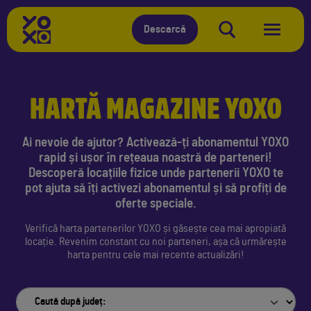
Descarcă
HARTĂ MAGAZINE YOXO
Ai nevoie de ajutor? Activează-ți abonamentul YOXO
rapid și ușor în rețeaua noastră de parteneri!
Descoperă locațiile fizice unde partenerii YOXO te
pot ajuta să îți activezi abonamentul și să profiți de
oferte speciale.
Verifică harta partenerilor YOXO și găsește cea mai apropiată
locație. Revenim constant cu noi parteneri, așa că urmărește
harta pentru cele mai recente actualizări!