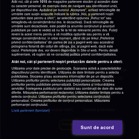
Atât noi, cât și cele
1015
de magazine partenere stocăm și accesăm date
cu caracter personal, de exemplu date de navigare sau identificatori unici,
pe dispozitivul dvs. Apăsând pe butonul „Acceptare”, activați tehnologiile de
urmărire care susțin scopurile indicate la rubrica „Noi, și partenerii noștri
prelucrăm date pentru a oferi:”, iar selectând opțiunea „Refuz tot” sau
retragându-vă consimțământul dvs. le dezactivați. Dacă tehnologiile de
urmărire sunt dezactivate, este posibil ca anumite conținuturi și anunțuri
publicitare pe care le vedeți să nu fie la fel de relevante pentru dvs. Puteți
reveni la acest meniu pentru a vă modifica opțiunile sau pentru a vă
retrage consimțământul, în orice moment, dând clic pe linkul „Preferințe
privind confidențialitatea” din partea de jos a paginii web sau accesând
pictograma flotantă din colțul din stânga, jos, al paginii web, dacă este
cazul. Preferințele dvs. vor deveni disponibile în Site-ul web. Pentru detalii
suplimentare, vă rugăm să ne consultați politica privind confidențialitatea.
Atât noi, cât și partenerii noștri prelucrăm datele pentru a oferi:
Copyright © YOXO 2026
Utilizarea unor date precise de geolocație. Scanarea activă a caracteristicilor
YOXO este un abonament de mobil în rețeaua Orange, furnizat de către Orange
dispozitivului pentru identificare. Utilizarea de date limitate pentru a selecta
România.
publicitatea. Stocarea și/sau accesarea informațiilor de pe un dispozitiv.
Prezentare operator
Orange Romania
conform Ordin ANPC 225/2023. CUI:
Utilizarea profilurilor pentru selectarea publicității personalizate. Crearea
9010105, Reg. Com: J1996010178400
Detalii
profilurilor pentru publicitate personalizată. Dezvoltarea și îmbunătățirea
serviciilor. Înțelegerea publicului prin statistici sau combinații de date din surse
diferite. Măsurarea performanței reclamelor. Utilizarea datelor limitate pentru a
selecta conținutul. Utilizarea profilurilor pentru selectarea conținutului
personalizat. Crearea profilurilor de conținut personalizat. Măsurarea
performanței conținutului.
Protecția Consumatorilor ANPC
Setează preferințele
Listă parteneri (furnizori)
Darkmode
Sunt de acord