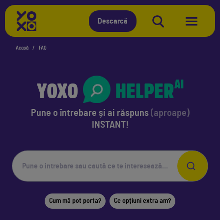
YOXO
Descarcă
Acasă
FAQ
YOXO
HELPER
AI
Pune o întrebare
și ai răspuns
(aproape)
INSTANT!
Cum mă pot porta?
Ce opțiuni extra am?