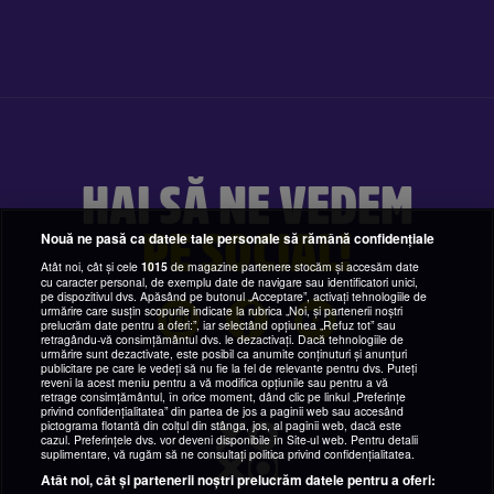
HAI SĂ NE VEDEM
PE SOCIAL!
Nouă ne pasă ca datele tale personale să rămână confidențiale
Atât noi, cât și cele
1015
de magazine partenere stocăm și accesăm date
cu caracter personal, de exemplu date de navigare sau identificatori unici,
pe dispozitivul dvs. Apăsând pe butonul „Acceptare”, activați tehnologiile de
urmărire care susțin scopurile indicate la rubrica „Noi, și partenerii noștri
prelucrăm date pentru a oferi:”, iar selectând opțiunea „Refuz tot” sau
retragându-vă consimțământul dvs. le dezactivați. Dacă tehnologiile de
urmărire sunt dezactivate, este posibil ca anumite conținuturi și anunțuri
publicitare pe care le vedeți să nu fie la fel de relevante pentru dvs. Puteți
reveni la acest meniu pentru a vă modifica opțiunile sau pentru a vă
retrage consimțământul, în orice moment, dând clic pe linkul „Preferințe
privind confidențialitatea” din partea de jos a paginii web sau accesând
pictograma flotantă din colțul din stânga, jos, al paginii web, dacă este
cazul. Preferințele dvs. vor deveni disponibile în Site-ul web. Pentru detalii
suplimentare, vă rugăm să ne consultați politica privind confidențialitatea.
Atât noi, cât și partenerii noștri prelucrăm datele pentru a oferi: