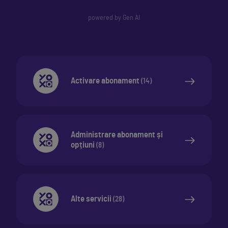
powered by Gen AI
Activare abonament
(
14
)
Administrare abonament și
opțiuni
(
8
)
Alte servicii
(
28
)