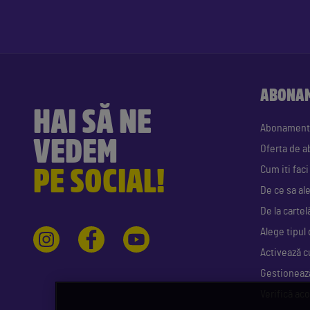
ABONA
HAI SĂ NE
Abonament
VEDEM
Oferta de 
PE SOCIAL!
Cum iti fac
De ce sa al
De la cartel
Alege tipul 
Activează c
Gestioneaz
Verifică aco