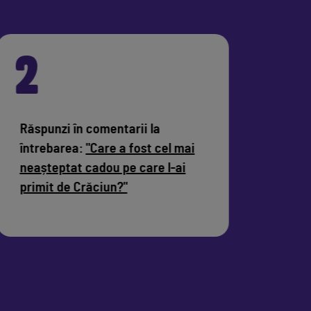
2
SU
Răspunzi în comentarii la
întrebarea:
"Care a fost cel mai
neașteptat cadou pe care l-ai
primit de Crăciun?"