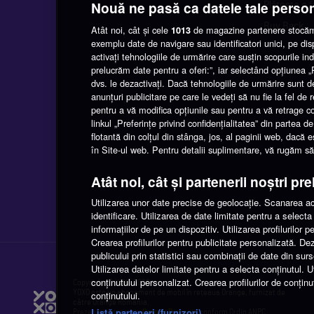
Nouă ne pasă ca datele tale perso
Plătește o 
Buy Back
Atât noi, cât și cele
de magazine partenere stocăm 
1013
exemplu date de navigare sau identificatori unici, pe di
activați tehnologiile de urmărire care susțin scopurile indi
prelucrăm date pentru a oferi:”, iar selectând opțiunea
dvs. le dezactivați. Dacă tehnologiile de urmărire sunt d
anunțuri publicitare pe care le vedeți să nu fie la fel de
pentru a vă modifica opțiunile sau pentru a vă retrage 
linkul „Preferințe privind confidențialitatea” din partea
flotantă din colțul din stânga, jos, al paginii web, dacă 
în Site-ul web. Pentru detalii suplimentare, vă rugăm să n
Atât noi, cât și partenerii noștri pr
Utilizarea unor date precise de geolocație. Scanarea acti
identificare. Utilizarea de date limitate pentru a selec
informațiilor de pe un dispozitiv. Utilizarea profilurilor 
Crearea profilurilor pentru publicitate personalizată. De
publicului prin statistici sau combinații de date din sur
Utilizarea datelor limitate pentru a selecta conținutul. Ut
conținutului personalizat. Crearea profilurilor de conți
Copyright © YOXO 2026
YOXO este un abonament de mobil în rețeaua Orange, furnizat de
conținutului.
către Orange România.
Listă parteneri (furnizori)
Prezentare operator
Orange Romania
conform Ordin ANPC