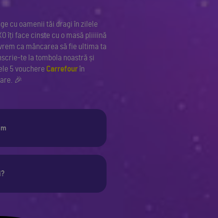
ge cu oamenii tăi dragi în zilele
 îți face cinste cu o masă pliiiină
 vrem ca mâncarea să fie ultima ta
scrie-te la tombola noastră și
cele 5 vouchere
Carrefour
în
care. 🎉
um
i?