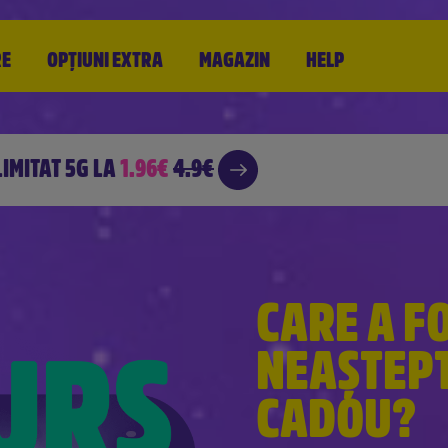
RE
OPȚIUNI
EXTRA
MAGAZIN
HELP
LIMITAT 5G
LA
1.96€
4.9€
CARE A FO
NEAȘTEP
CADOU?