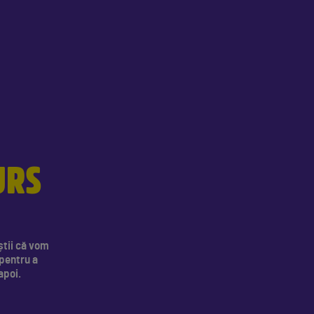
URS
știi că vom
 pentru a
apoi.