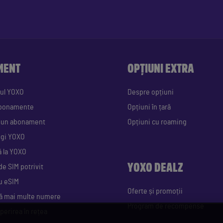
MENT
OPȚIUNI EXTRA
ul YOXO
Despre opțiuni
abonamente
Opțiuni în țară
i un abonament
Opțiuni cu roaming
egi YOXO
ă la YOXO
YOXO DEALZ
de SIM potrivit
u eSIM
Oferte și promoții
ă mai multe numere
Program de recompense
perirea în rețea