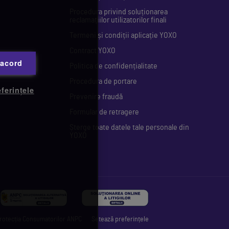
Procedura privind soluționarea
reclamațiilor utilizatorilor finali
Termeni și condiții aplicație YOXO
Contract YOXO
 acord
Politica de confidențialitate
Procedura de portare
ferințele
Prevenire fraudă
Formular de retragere
Șterge toate datele tale personale din
YOXO
rotecția Consumatorilor ANPC
Setează preferințele