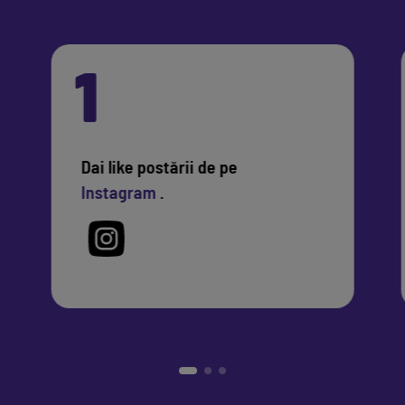
1
Dai like postării de pe
Instagram
.