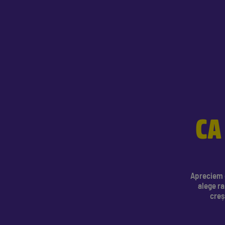
CA
Apreciem c
alege ra
creș