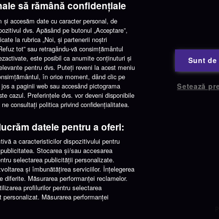
nale să rămână confidențiale
factură
și accesăm date cu caracter personal, de
spozitivul dvs. Apăsând pe butonul „Acceptare”,
cate la rubrica „Noi, și partenerii noștri
 „Refuz tot” sau retragându-vă consimțământul
ezactivate, este posibil ca anumite conținuturi și
Sunt de
 relevante pentru dvs. Puteți reveni la acest meniu
consimțământul, în orice moment, dând clic pe
 de jos a paginii web sau accesând pictograma
Setează pre
este cazul. Preferințele dvs. vor deveni disponibile
e consultați politica privind confidențialitatea.
elucrăm datele pentru a oferi:
vă a caracteristicilor dispozitivului pentru
ta publicitatea. Stocarea și/sau accesarea
pentru selectarea publicității personalizate.
zvoltarea și îmbunătățirea serviciilor. Înțelegerea
se diferite. Măsurarea performanței reclamelor.
ilizarea profilurilor pentru selectarea
nut personalizat. Măsurarea performanței
P