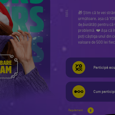
YOXO
🎁 Știm că te vei strân
următoare, așa că YOXO
de bunătăți pentru că
problemă. ❤️ Așa că în
poți câștiga unul din 
valoare de 500 lei fie
Participă ac
Cum particip
Regulament