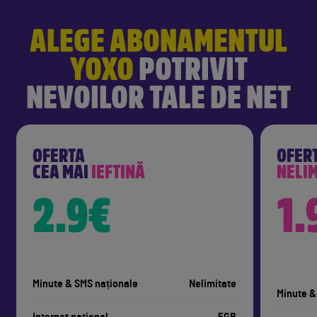
ALEGE ABONAMENTUL
YOXO
POTRIVIT
NEVOILOR TALE DE NET
OFERTA
OFER
CEA MAI
IEFTINĂ
NELIM
2.9€
1.
Minute & SMS naționale
Nelimitate
Minute &