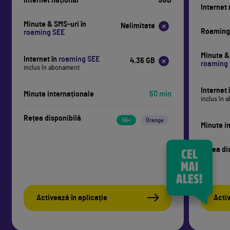
Internet național
5GB
Internet 
Minute & SMS-uri în
Nelimitate
Roaming
roaming SEE
Minute &
Internet în
roaming SEE
4.36 GB
roaming
inclus în abonament
Internet 
Minute internaționale
50 min
inclus în
Rețea disponibilă
4G+
Orange
Minute i
Rețea di
CEL
MAI
ALES!
Activează în aplicație
Activ