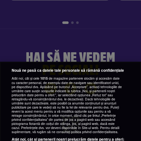
HAI SĂ NE VEDEM
PE SOCIAL!
Nouă ne pasă ca datele tale personale să rămână confidențiale
Atât noi, cât și cele
1015
de magazine partenere stocăm și accesăm date
cu caracter personal, de exemplu date de navigare sau identificatori unici,
pe dispozitivul dvs. Apăsând pe butonul „Acceptare”, activați tehnologiile de
urmărire care susțin scopurile indicate la rubrica „Noi, și partenerii noștri
prelucrăm date pentru a oferi:”, iar selectând opțiunea „Refuz tot” sau
retragându-vă consimțământul dvs. le dezactivați. Dacă tehnologiile de
urmărire sunt dezactivate, este posibil ca anumite conținuturi și anunțuri
publicitare pe care le vedeți să nu fie la fel de relevante pentru dvs. Puteți
reveni la acest meniu pentru a vă modifica opțiunile sau pentru a vă
retrage consimțământul, în orice moment, dând clic pe linkul „Preferințe
privind confidențialitatea” din partea de jos a paginii web sau accesând
pictograma flotantă din colțul din stânga, jos, al paginii web, dacă este
cazul. Preferințele dvs. vor deveni disponibile în Site-ul web. Pentru detalii
suplimentare, vă rugăm să ne consultați politica privind confidențialitatea.
Atât noi, cât și partenerii noștri prelucrăm datele pentru a oferi: