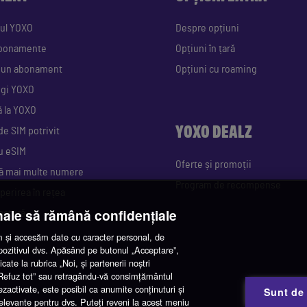
ul YOXO
Despre opțiuni
abonamente
Opțiuni în țară
i un abonament
Opțiuni cu roaming
egi YOXO
ă la YOXO
YOXO DEALZ
de SIM potrivit
u eSIM
Oferte și promoții
ă mai multe numere
Program de recompense
perirea în rețea
nale să rămână confidențiale
factură
și accesăm date cu caracter personal, de
spozitivul dvs. Apăsând pe butonul „Acceptare”,
cate la rubrica „Noi, și partenerii noștri
 „Refuz tot” sau retragându-vă consimțământul
ezactivate, este posibil ca anumite conținuturi și
Sunt de
 relevante pentru dvs. Puteți reveni la acest meniu