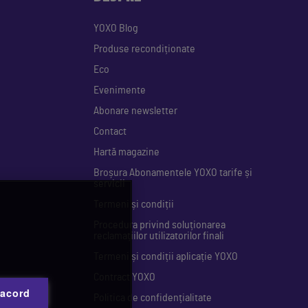
YOXO Blog
Produse recondiționate
Eco
Evenimente
Abonare newsletter
Contact
Hartă magazine
Broșura Abonamentele YOXO tarife și
servicii
Termeni și condiții
Procedura privind soluționarea
reclamațiilor utilizatorilor finali
Termeni și condiții aplicație YOXO
Contract YOXO
 acord
Politica de confidențialitate