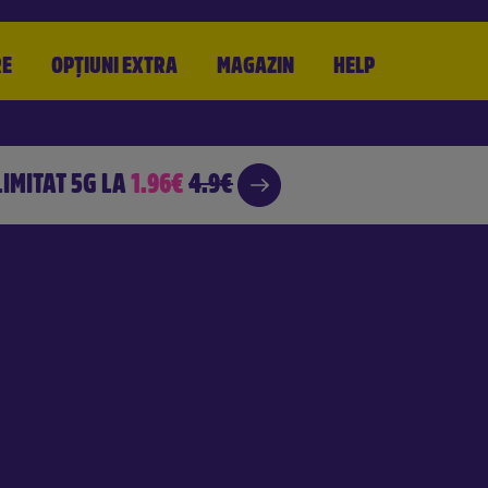
RE
OPȚIUNI
EXTRA
MAGAZIN
HELP
LIMITAT 5G
LA
1.96€
4.9€