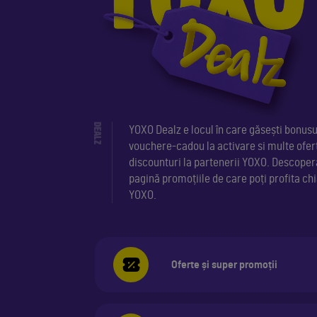
DEALZ
YOXO Dealz e locul în care găsești bonusu
vouchere-cadou la activare si multe ofert
discounturi la partenerii YOXO. Descoper
pagină promoțiile de care poți profita c
YOXO.
Oferte și super promoții