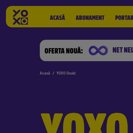
ACASĂ
ABONAMENT
PORTA
NET NE
OFERTA NOUĂ:
Acasă
/
YOXO Dealz