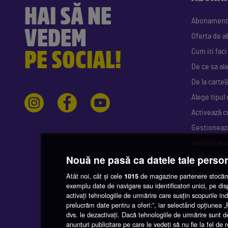
HAI SĂ NE
Abonament
VEDEM
Oferta de 
PE SOCIAL!
Cum iti fac
De ce sa al
De la cartel
Alege tipul 
Activează c
Gestioneaz
Verifică aco
Nouă ne pasă ca datele tale perso
Plătește o 
Buy Back
Atât noi, cât și cele
de magazine partenere stocăm 
1015
exemplu date de navigare sau identificatori unici, pe di
activați tehnologiile de urmărire care susțin scopurile indi
prelucrăm date pentru a oferi:”, iar selectând opțiunea
dvs. le dezactivați. Dacă tehnologiile de urmărire sunt d
anunțuri publicitare pe care le vedeți să nu fie la fel de