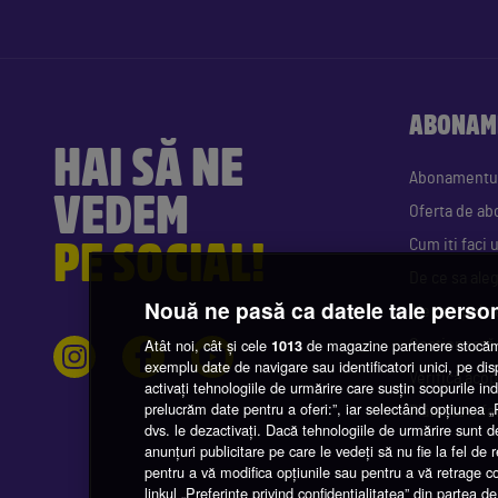
ABONAM
HAI SĂ NE
Abonamentu
VEDEM
Oferta de a
PE SOCIAL!
Cum iti faci
De ce sa ale
Nouă ne pasă ca datele tale perso
Alege tipul d
Atât noi, cât și cele
de magazine partenere stocăm 
Gestionează
1013
exemplu date de navigare sau identificatori unici, pe di
Verifică acop
activați tehnologiile de urmărire care susțin scopurile indi
prelucrăm date pentru a oferi:”, iar selectând opțiunea
Plătește o fa
dvs. le dezactivați. Dacă tehnologiile de urmărire sunt d
anunțuri publicitare pe care le vedeți să nu fie la fel de
pentru a vă modifica opțiunile sau pentru a vă retrage 
linkul „Preferințe privind confidențialitatea” din partea