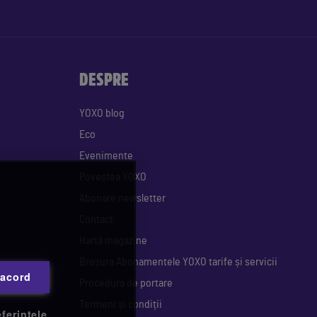
DESPRE
YOXO blog
Eco
Evenimente
Povestea YOXO
Abonare newsletter
Contact
Hartă magazine
Broșura Abonamentele YOXO tarife și servicii
 acord
Procedura de portare
Termeni și condiții
ferințele