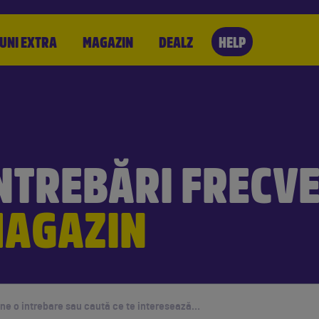
UNI EXTRA
MAGAZIN
DEALZ
HELP
NTREBĂRI FRECV
AGAZIN