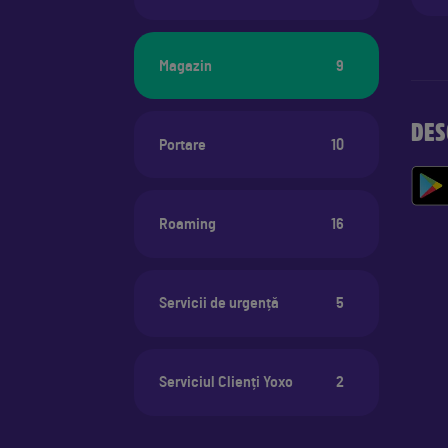
Magazin
9
DES
Portare
10
Roaming
16
Servicii de urgență
5
Serviciul Clienți Yoxo
2