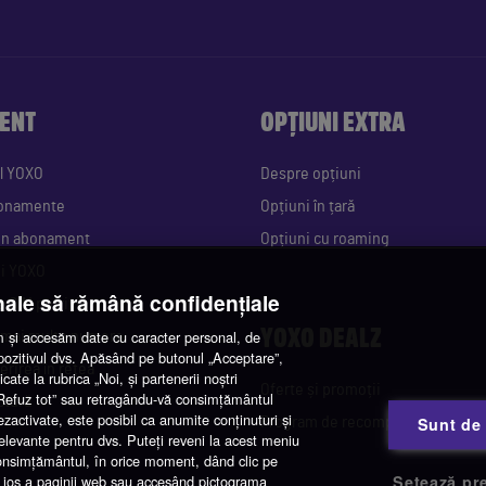
ENT
OPȚIUNI EXTRA
l YOXO
Despre opțiuni
bonamente
Opțiuni în țară
 un abonament
Opțiuni cu roaming
gi YOXO
nale să rămână confidențiale
e SIM potrivit
YOXO DEALZ
și accesăm date cu caracter personal, de
 mai multe numere
spozitivul dvs. Apăsând pe butonul „Acceptare”,
erirea în rețea
cate la rubrica „Noi, și partenerii noștri
Oferte și promoții
 „Refuz tot” sau retragându-vă consimțământul
ctură
ezactivate, este posibil ca anumite conținuturi și
Program de recompense
Sunt de
 relevante pentru dvs. Puteți reveni la acest meniu
consimțământul, în orice moment, dând clic pe
 de jos a paginii web sau accesând pictograma
Setează pre