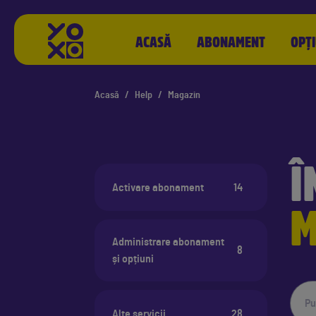
YOXO
ACASĂ
ABONAMENT
OPȚI
Acasă
Help
Magazin
Î
Activare abonament
14
M
Administrare abonament
8
și opțiuni
Alte servicii
28