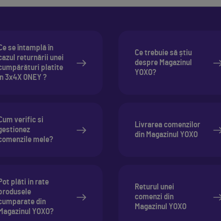
Ce se întamplă în
Ce trebuie să știu
cazul returnării unei
despre Magazinul
cumpărături platite
YOXO?
în 3x4X ONEY ?
Cum verific si
Livrarea comenzilor
gestionez
din Magazinul YOXO
comenzile mele?
Pot plăti in rate
Returul unei
produsele
comenzi din
cumparate din
Magazinul YOXO
Magazinul YOXO?