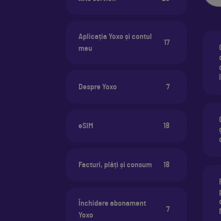
Aplicația Yoxo și contul
17
meu
Despre Yoxo
7
eSIM
18
Facturi, plăți și consum
18
Închidere abonament
7
Yoxo