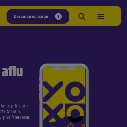
Descarcă aplicația
 aflu
riante prin care
M). Atenție,
v şi va fi necesar