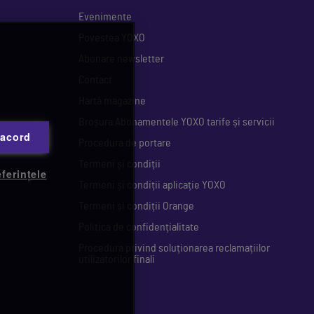
Evenimente
Povestea YOXO
Abonare newsletter
Contact
Hartă magazine
Broșura Abonamentele YOXO tarife și servicii
 acord
Procedura de portare
Termeni și condiții
ferințele
Termeni și condiții aplicație YOXO
Termeni și condiții Orange
Politica de confidențialitate
Procedura privind soluționarea reclamațiilor
utilizatorilor finali