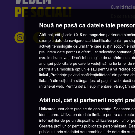
PE SOCIAL!
Cum iti faci
De ce sa ale
Nouă ne pasă ca datele tale perso
Alege tipul d
Atât noi, cât și cele
de magazine partenere stocăm 
1015
Gestionează
exemplu date de navigare sau identificatori unici, pe di
Verifică acop
activați tehnologiile de urmărire care susțin scopurile indi
prelucrăm date pentru a oferi:”, iar selectând opțiunea
Plătește o fa
dvs. le dezactivați. Dacă tehnologiile de urmărire sunt d
anunțuri publicitare pe care le vedeți să nu fie la fel de
pentru a vă modifica opțiunile sau pentru a vă retrage 
linkul „Preferințe privind confidențialitatea” din partea
flotantă din colțul din stânga, jos, al paginii web, dacă 
în Site-ul web. Pentru detalii suplimentare, vă rugăm să n
Atât noi, cât și partenerii noștri pr
Utilizarea unor date precise de geolocație. Scanarea acti
identificare. Utilizarea de date limitate pentru a selec
informațiilor de pe un dispozitiv. Utilizarea profilurilor 
Crearea profilurilor pentru publicitate personalizată. De
publicului prin statistici sau combinații de date din sur