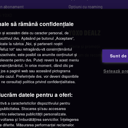
 un abonament
Opțiuni cu roaming
gi YOXO
nale să rămână confidențiale
e SIM potrivit
YOXO DEALZ
și accesăm date cu caracter personal, de
 mai multe numere
spozitivul dvs. Apăsând pe butonul „Acceptare”,
erirea în rețea
cate la rubrica „Noi, și partenerii noștri
Oferte și promoții
 „Refuz tot” sau retragându-vă consimțământul
ctură
ezactivate, este posibil ca anumite conținuturi și
Sunt de
Program de recompense
 relevante pentru dvs. Puteți reveni la acest meniu
consimțământul, în orice moment, dând clic pe
 de jos a paginii web sau accesând pictograma
Setează pre
este cazul. Preferințele dvs. vor deveni disponibile
e consultați politica privind confidențialitatea.
elucrăm datele pentru a oferi:
vă a caracteristicilor dispozitivului pentru
ta publicitatea. Stocarea și/sau accesarea
pentru selectarea publicității personalizate.
zvoltarea și îmbunătățirea serviciilor. Înțelegerea
se diferite. Măsurarea performanței reclamelor.