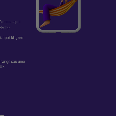
ngă nume, apoi
iciilor
i
, apoi
Afișare
Orange sau unei
PUK.