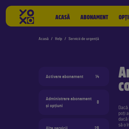
YOXO
ACASĂ
ABONAMENT
OPȚI
Acasă
Help
Servicii de urgență
A
Activare abonament
14
c
Administrare abonament
8
și opțiuni
Dacă 
poți 
dacă i
să o î
Alte servicii
28