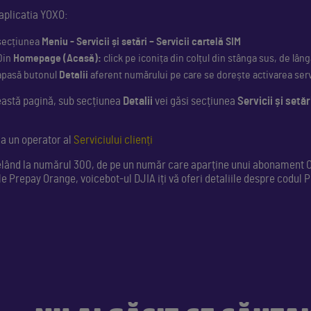
 aplicatia YOXO:
secțiunea
Meniu - Servicii și setări – Servicii cartelă SIM
Din
Homepage (Acasă):
click pe iconița din colțul din stânga sus, de lâ
apasă butonul
Detalii
aferent numărului pe care se dorește activarea serv
eastă pagină, sub secțiunea
Detalii
vei găsi secțiunea
Servicii și setăr
 la un operator al
Serviciului clienți
elând la numărul 300, de pe un număr care aparține unui abonament 
le Prepay Orange, voicebot-ul DJIA iți vă oferi detaliile despre codul 