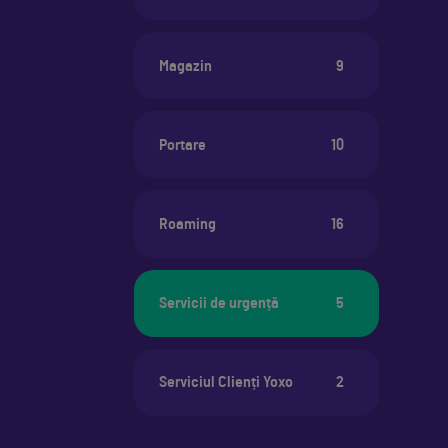
Magazin
9
Portare
10
Roaming
16
Servicii de urgență
5
Serviciul Clienți Yoxo
2