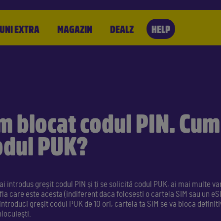
UNI EXTRA
MAGAZIN
DEALZ
HELP
m blocat codul PIN. Cum
odul PUK?
ai introdus greșit codul PIN și ți se solicită codul PUK, ai mai multe va
afla care este acesta (indiferent daca folosesti o cartela SIM sau un eSI
ntroduci greşit codul PUK de 10 ori, cartela ta SIM se va bloca definiti
nlocuieşti.