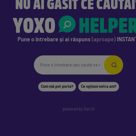
NU AI GĂSIT CE CĂUTA
YOXO
HELPE
Pune o întrebare
și ai răspuns
(aproape)
INSTAN
Cum mă pot porta?
Ce opțiuni extra am?
powered by Gen AI