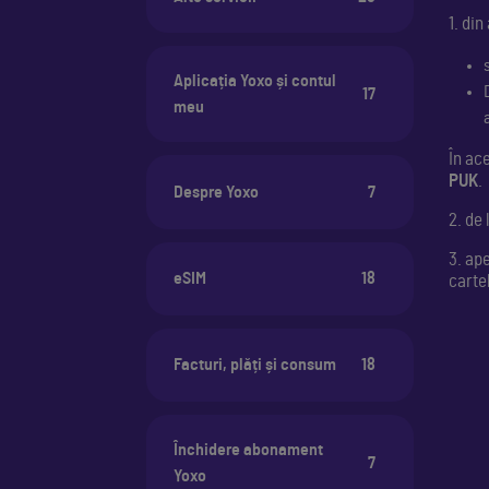
1. din
Aplicația Yoxo și contul
17
meu
În ac
PUK
.
Despre Yoxo
7
2. de
3. ap
eSIM
18
carte
Facturi, plăți și consum
18
Închidere abonament
7
Yoxo