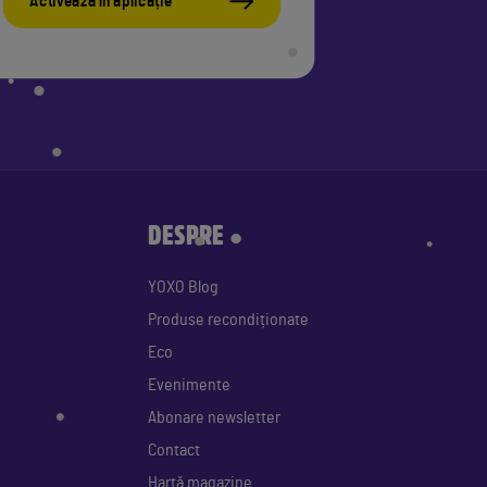
Activează în aplicație
•
•
•
DESPRE
•
YOXO Blog
•
Produse recondiționate
•
Eco
Evenimente
•
Abonare newsletter
•
Contact
Hartă magazine