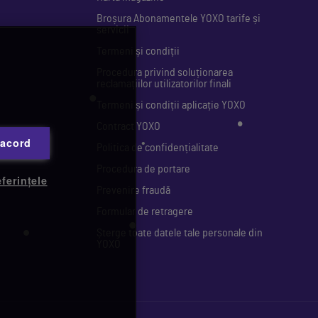
Broșura Abonamentele YOXO tarife și
servicii
•
Termeni și condiții
Procedura privind soluționarea
reclamațiilor utilizatorilor finali
Termeni și condiții aplicație YOXO
Contract YOXO
 acord
Politica de confidențialitate
Procedura de portare
ferințele
Prevenire fraudă
•
•
•
Formular de retragere
Șterge toate datele tale personale din
YOXO