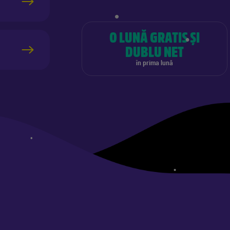
•
•
O LUNĂ GRATIS ȘI
DUBLU NET
în prima lună
•
•
•
•