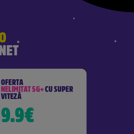
•
•
O
 NET
•
•
OFERTA
•
NELIMITAT 5G+
CU SUPER
VITEZĂ
9.9€