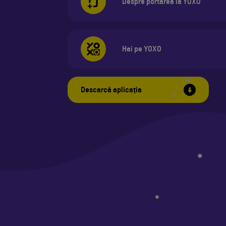
Despre portarea la YOXO
Hai pe YOXO
•
Descarcă aplicația
•
•