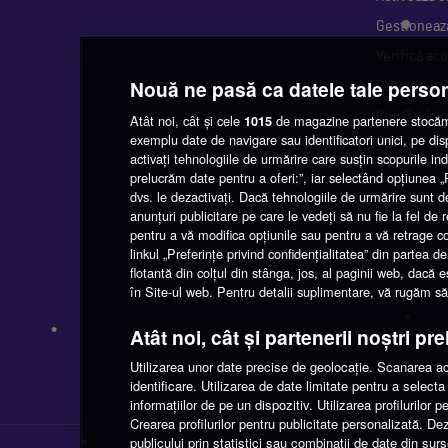
•
Gestioneaz
Verifică aco
Nouă ne pasă ca datele tale perso
Plătește o 
Buy Back
Atât noi, cât și cele
de magazine partenere stocăm 
1015
exemplu date de navigare sau identificatori unici, pe di
activați tehnologiile de urmărire care susțin scopurile indi
prelucrăm date pentru a oferi:”, iar selectând opțiunea
•
dvs. le dezactivați. Dacă tehnologiile de urmărire sunt d
anunțuri publicitare pe care le vedeți să nu fie la fel de
pentru a vă modifica opțiunile sau pentru a vă retrage 
linkul „Preferințe privind confidențialitatea” din partea
flotantă din colțul din stânga, jos, al paginii web, dacă 
în Site-ul web. Pentru detalii suplimentare, vă rugăm să n
Atât noi, cât și partenerii noștri pr
•
Utilizarea unor date precise de geolocație. Scanarea acti
identificare. Utilizarea de date limitate pentru a selec
•
informațiilor de pe un dispozitiv. Utilizarea profilurilor 
•
•
Crearea profilurilor pentru publicitate personalizată. De
publicului prin statistici sau combinații de date din sur