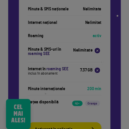
Minute & SMS naționale
Nelimitate
Internet național
Nelimitat
•
•
Roaming
activ
•
Minute & SMS-uri în
Nelimitate
roaming SEE
Internet în
roaming SEE
7.37 GB
inclus în abonament
•
Minute internaționale
200 min
Rețea disponibilă
4G+
Orange
CEL
MAI
ALES!
•