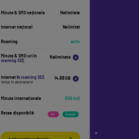
•
Minute & SMS naționale
Nelimitate
Internet național
Nelimitat
Roaming
activ
Minute & SMS-uri în
Nelimitate
roaming SEE
Internet în
roaming SEE
14.88 GB
inclus în abonament
Minute internaționale
500 min
•
Rețea disponibilă
5G+
Orange
•