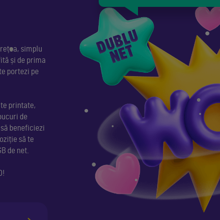
 rețea, simplu
fită și de prima
te portezi pe
•
te printate,
bucuri de
•
 să beneficiezi
oziție să te
•
GB de net.
•
•
O!
•