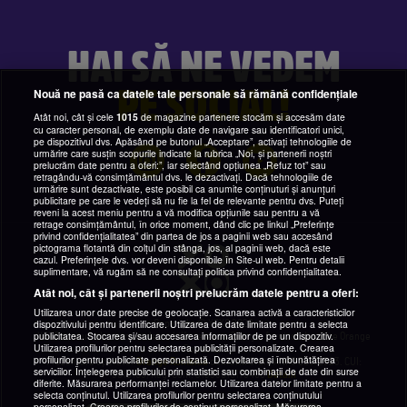
HAI SĂ NE VEDEM
PE SOCIAL!
Nouă ne pasă ca datele tale personale să rămână confidențiale
Atât noi, cât și cele
1015
de magazine partenere stocăm și accesăm date
cu caracter personal, de exemplu date de navigare sau identificatori unici,
pe dispozitivul dvs. Apăsând pe butonul „Acceptare”, activați tehnologiile de
urmărire care susțin scopurile indicate la rubrica „Noi, și partenerii noștri
prelucrăm date pentru a oferi:”, iar selectând opțiunea „Refuz tot” sau
retragându-vă consimțământul dvs. le dezactivați. Dacă tehnologiile de
urmărire sunt dezactivate, este posibil ca anumite conținuturi și anunțuri
publicitare pe care le vedeți să nu fie la fel de relevante pentru dvs. Puteți
reveni la acest meniu pentru a vă modifica opțiunile sau pentru a vă
retrage consimțământul, în orice moment, dând clic pe linkul „Preferințe
privind confidențialitatea” din partea de jos a paginii web sau accesând
pictograma flotantă din colțul din stânga, jos, al paginii web, dacă este
cazul. Preferințele dvs. vor deveni disponibile în Site-ul web. Pentru detalii
suplimentare, vă rugăm să ne consultați politica privind confidențialitatea.
Atât noi, cât și partenerii noștri prelucrăm datele pentru a oferi:
Utilizarea unor date precise de geolocație. Scanarea activă a caracteristicilor
dispozitivului pentru identificare. Utilizarea de date limitate pentru a selecta
Copyright © YOXO
2026
publicitatea. Stocarea și/sau accesarea informațiilor de pe un dispozitiv.
YOXO este un abonament de mobil în rețeaua Orange, furnizat de către Orange
Utilizarea profilurilor pentru selectarea publicității personalizate. Crearea
România.
profilurilor pentru publicitate personalizată. Dezvoltarea și îmbunătățirea
Prezentare operator
Orange Romania
conform Ordin ANPC 225/2023. CUI:
serviciilor. Înțelegerea publicului prin statistici sau combinații de date din surse
9010105, Reg. Com: J1996010178400
Detalii
diferite. Măsurarea performanței reclamelor. Utilizarea datelor limitate pentru a
selecta conținutul. Utilizarea profilurilor pentru selectarea conținutului
personalizat. Crearea profilurilor de conținut personalizat. Măsurarea