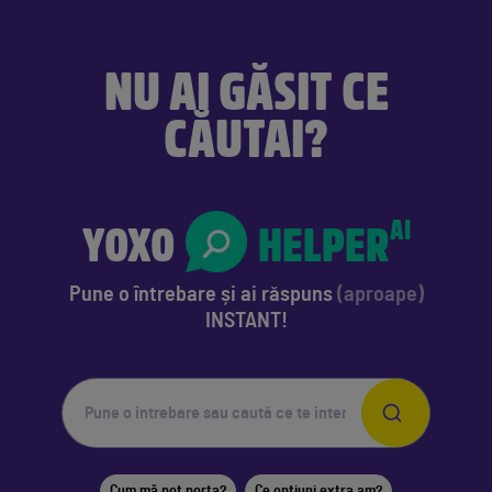
NU AI GĂSIT CE
CĂUTAI?
YOXO
HELPER
AI
Pune o întrebare
și ai răspuns
(aproape)
INSTANT!
Cum mă pot porta?
Ce opțiuni extra am?