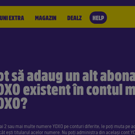
UNI EXTRA
MAGAZIN
DEALZ
HELP
ot să adaug un alt abo
OXO existent în contul 
OXO?
ai 2 sau mai multe numere YOXO pe conturi diferite, le poți muta pe ac
cât ești titularul acelor numere. Nu poți administra din același cont