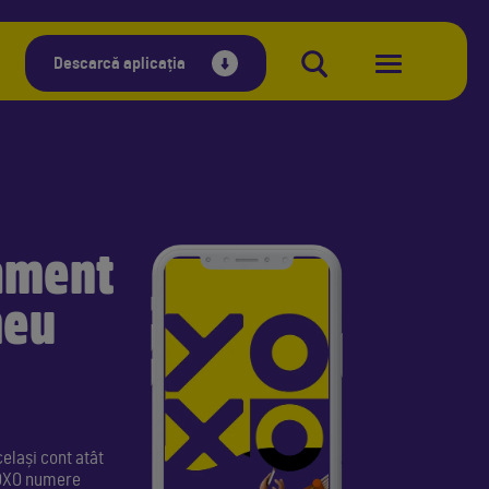
Descarcă aplicația
nament
meu
elași cont atât
 YOXO numere