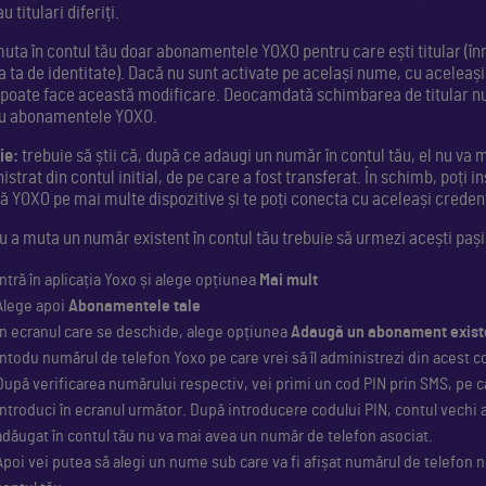
u titulari diferiți.
muta în contul tău doar abonamentele YOXO pentru care ești titular (în
a ta de identitate). Dacă nu sunt activate pe același nume, cu aceleaș
 poate face această modificare. Deocamdată schimbarea de titular nu
u abonamentele YOXO.
ie:
trebuie să știi că, după ce adaugi un număr în contul tău, el nu va m
strat din contul initial, de pe care a fost transferat. În schimb, poți in
ă YOXO pe mai multe dispozitive și te poți conecta cu aceleași credenț
u a muta un număr existent în contul tău trebuie să urmezi acești pași
Intră în aplicația Yoxo și alege opțiunea
Mai mult
Alege apoi
Abonamentele tale
În ecranul care se deschide, alege opțiunea
Adaugă un abonament exist
Intodu numărul de telefon Yoxo pe care vrei să îl administrezi din acest c
După verificarea numărului respectiv, vei primi un cod PIN prin SMS, pe car
introduci în ecranul următor. După introducere codului PIN, contul vechi 
adăugat în contul tău nu va mai avea un număr de telefon asociat.
Apoi vei putea să alegi un nume sub care va fi afișat numărul de telefon 