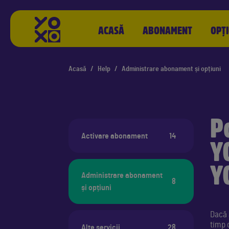
YOXO
ACASĂ
ABONAMENT
OPȚI
Acasă
Help
Administrare abonament și opțiuni
P
Activare abonament
14
Y
Y
Administrare abonament
8
și opțiuni
Dacă 
timp 
Alte servicii
28