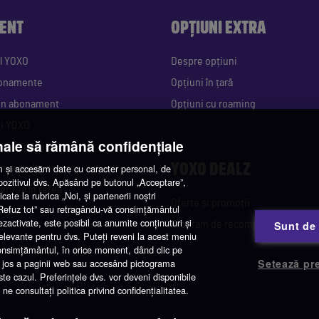
ENT
OPȚIUNI EXTRA
l YOXO
Despre opțiuni
bonamente
Opțiuni în țară
 un abonament
Opțiuni cu roaming
gi YOXO
nale să rămână confidențiale
e SIM potrivit
YOXO DEALZ
și accesăm date cu caracter personal, de
 mai multe numere
spozitivul dvs. Apăsând pe butonul „Acceptare”,
erirea în rețea
cate la rubrica „Noi, și partenerii noștri
Oferte și promoții
 „Refuz tot” sau retragându-vă consimțământul
ctură
ezactivate, este posibil ca anumite conținuturi și
Sunt de
Program de recompense
 relevante pentru dvs. Puteți reveni la acest meniu
consimțământul, în orice moment, dând clic pe
 de jos a paginii web sau accesând pictograma
Setează pre
este cazul. Preferințele dvs. vor deveni disponibile
e consultați politica privind confidențialitatea.