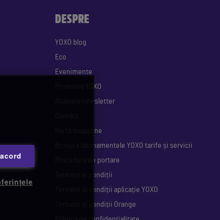
DESPRE
YOXO blog
Eco
Evenimente
Povestea YOXO
Abonare newsletter
Contact
Hartă magazine
Broșura Abonamentele YOXO tarife și servicii
 acord
Procedura de portare
Termeni și condiții
ferințele
Termeni și condiții aplicație YOXO
Termeni și condiții Orange
Politica de confidențialitate