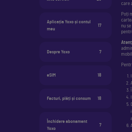
care a
Poți 
carte
Aplicația Yoxo și contul
17
nu se
meu
pentr
Atenț
admini
Despre Yoxo
7
mobil
Pentr
eSIM
18
Facturi, plăți și consum
18
Închidere abonament
7
Yoxo