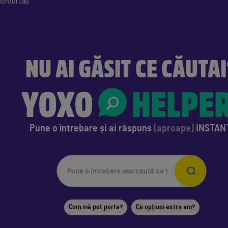
contul tău
NU AI GĂSIT CE CĂUTA
YOXO
HELPE
Pune o întrebare
și ai răspuns
(aproape)
INSTAN
Cum mă pot porta?
Ce opțiuni extra am?