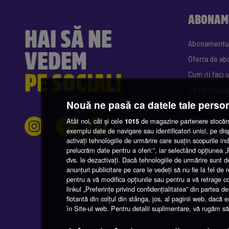
ABONAM
HAI SĂ NE
Abonamentu
VEDEM
Oferta de a
PE SOCIAL!
Cum iti faci
De ce sa ale
Nouă ne pasă ca datele tale perso
Alege tipul d
Atât noi, cât și cele
de magazine partenere stocăm 
1015
Gestionează
exemplu date de navigare sau identificatori unici, pe di
Verifică acop
activați tehnologiile de urmărire care susțin scopurile indi
prelucrăm date pentru a oferi:”, iar selectând opțiunea
Plătește o fa
dvs. le dezactivați. Dacă tehnologiile de urmărire sunt d
anunțuri publicitare pe care le vedeți să nu fie la fel de
pentru a vă modifica opțiunile sau pentru a vă retrage 
linkul „Preferințe privind confidențialitatea” din partea
flotantă din colțul din stânga, jos, al paginii web, dacă 
în Site-ul web. Pentru detalii suplimentare, vă rugăm să n