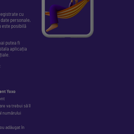
registrate cu
i date personale,
 este posibilă
ai putea fi
stala aplicația
iale.
:
ent Yoxo
ont
e va trebui să îl
al numărului
nou adăugat în