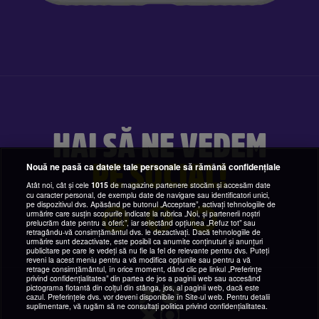
HAI SĂ NE VEDEM
PE SOCIAL!
Nouă ne pasă ca datele tale personale să rămână confidențiale
Atât noi, cât și cele
1015
de magazine partenere stocăm și accesăm date
cu caracter personal, de exemplu date de navigare sau identificatori unici,
pe dispozitivul dvs. Apăsând pe butonul „Acceptare”, activați tehnologiile de
urmărire care susțin scopurile indicate la rubrica „Noi, și partenerii noștri
prelucrăm date pentru a oferi:”, iar selectând opțiunea „Refuz tot” sau
retragându-vă consimțământul dvs. le dezactivați. Dacă tehnologiile de
urmărire sunt dezactivate, este posibil ca anumite conținuturi și anunțuri
publicitare pe care le vedeți să nu fie la fel de relevante pentru dvs. Puteți
reveni la acest meniu pentru a vă modifica opțiunile sau pentru a vă
retrage consimțământul, în orice moment, dând clic pe linkul „Preferințe
privind confidențialitatea” din partea de jos a paginii web sau accesând
pictograma flotantă din colțul din stânga, jos, al paginii web, dacă este
cazul. Preferințele dvs. vor deveni disponibile în Site-ul web. Pentru detalii
suplimentare, vă rugăm să ne consultați politica privind confidențialitatea.