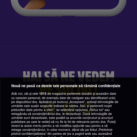
HAI SĂ NE VEDEM
PE SOCIAL!
Nouă ne pasă ca datele tale personale să rămână confidențiale
Atât noi, cât și cele
1015
de magazine partenere stocăm și accesăm date
cu caracter personal, de exemplu date de navigare sau identificatori unici,
pe dispozitivul dvs. Apăsând pe butonul „Acceptare”, activați tehnologiile de
urmărire care susțin scopurile indicate la rubrica „Noi, și partenerii noștri
prelucrăm date pentru a oferi:”, iar selectând opțiunea „Refuz tot” sau
retragându-vă consimțământul dvs. le dezactivați. Dacă tehnologiile de
urmărire sunt dezactivate, este posibil ca anumite conținuturi și anunțuri
publicitare pe care le vedeți să nu fie la fel de relevante pentru dvs. Puteți
reveni la acest meniu pentru a vă modifica opțiunile sau pentru a vă
retrage consimțământul, în orice moment, dând clic pe linkul „Preferințe
privind confidențialitatea” din partea de jos a paginii web sau accesând