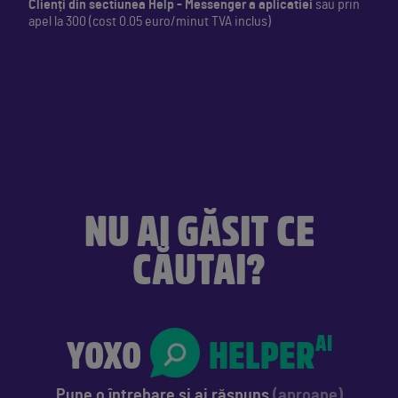
Clienți din sectiunea Help - Messenger a aplicatiei
sau prin
apel la 300 (cost 0.05 euro/minut TVA inclus)
NU AI GĂSIT CE
CĂUTAI?
YOXO
HELPER
AI
Pune o întrebare
și ai răspuns
(aproape)