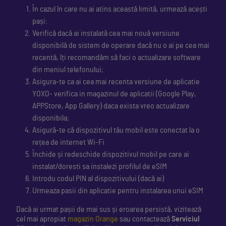
În cazul în care nu ai atins această limită, urmează acești
pași:
Verifică dacă ai instalată cea mai nouă versiune
disponibilă de sistem de operare dacă nu o ai pe cea mai
recentă, îți recomandăm să faci o actualizare software
din meniul telefonului;
Asigura-te ca ai cea mai recenta versiune de aplicatie
YOXO- verifica in magazinul de aplicatii (Google Play,
APPStore, App Gallery) daca exista vreo actualizare
disponibila;
Asigură-te că dispozitivul tău mobil este conectat la o
rețea de internet Wi-Fi
Închide și redeschide dispozitivul mobil pe care ai
instalat/doresti sa instalezi profilul de eSIM
Introdu codul PIN al dispozitivului (dacă ai)
Urmeaza pasii din aplicatie pentru instalarea unui eSIM
Dacă ai urmat pașii de mai sus și eroarea persistă, vizitează
cel mai apropiat
magazin Orange
sau contactează
Serviciul