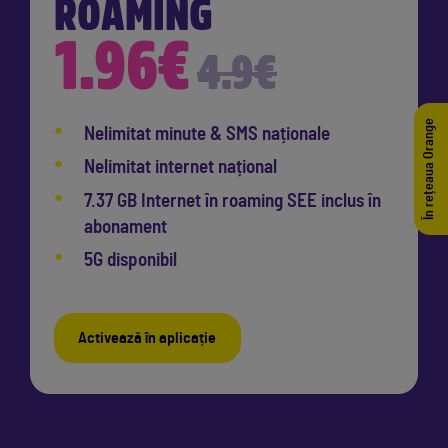
ROAMING
1.96€
4.9€
În rețeaua Orange
Nelimitat minute & SMS naționale
Nelimitat internet național
7.37 GB Internet în roaming SEE inclus în
abonament
5G disponibil
Activează în aplicație