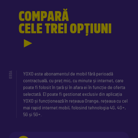
COMPARĂ
CELE TREI OPȚIUNI
►
YOXO
YOXO este abonamentul de mobil fără perioadă
contractuală, cu preț mic, cu minute și internet, care
poate fi folosit în țară și în afara ei în funcție de oferta
selectată. El poate fi gestionat exclusiv din aplicația
YOXO și funcționează în rețeaua Orange, rețeaua cu cel
mai rapid internet mobil, folosind tehnologia 4G, 4G+,
5G și 5G+.