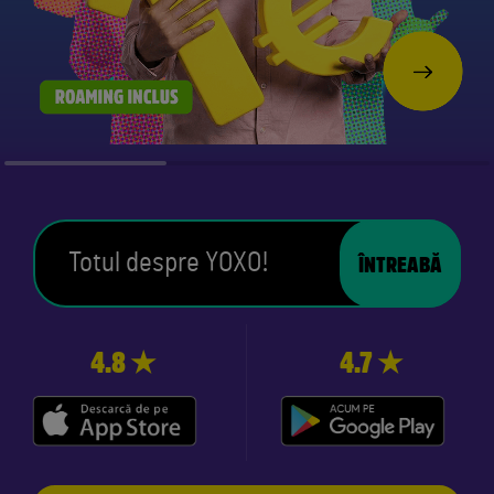
ÎNTREABĂ
4.8 ★
4.7 ★