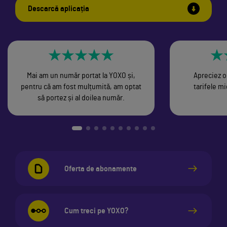
Descarcă aplicația
Mai am un număr portat la YOXO și,
Apreciez o
pentru că am fost mulțumită, am optat
tarifele mi
să portez și al doilea număr.
Oferta de abonamente
Cum treci pe YOXO?