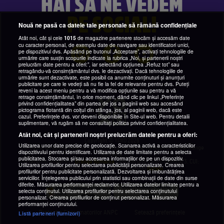
HAI SĂ NE VEDEM
PE SOCIAL!
Nouă ne pasă ca datele tale personale să rămână confidențiale
Atât noi, cât și cele
1015
de magazine partenere stocăm și accesăm date
cu caracter personal, de exemplu date de navigare sau identificatori unici,
pe dispozitivul dvs. Apăsând pe butonul „Acceptare”, activați tehnologiile de
urmărire care susțin scopurile indicate la rubrica „Noi, și partenerii noștri
prelucrăm date pentru a oferi:”, iar selectând opțiunea „Refuz tot” sau
retragându-vă consimțământul dvs. le dezactivați. Dacă tehnologiile de
urmărire sunt dezactivate, este posibil ca anumite conținuturi și anunțuri
publicitare pe care le vedeți să nu fie la fel de relevante pentru dvs. Puteți
reveni la acest meniu pentru a vă modifica opțiunile sau pentru a vă
retrage consimțământul, în orice moment, dând clic pe linkul „Preferințe
privind confidențialitatea” din partea de jos a paginii web sau accesând
pictograma flotantă din colțul din stânga, jos, al paginii web, dacă este
cazul. Preferințele dvs. vor deveni disponibile în Site-ul web. Pentru detalii
suplimentare, vă rugăm să ne consultați politica privind confidențialitatea.
Atât noi, cât și partenerii noștri prelucrăm datele pentru a oferi:
Copyright © YOXO 2026
Utilizarea unor date precise de geolocație. Scanarea activă a caracteristicilor
YOXO este un abonament de mobil în rețeaua Orange, furnizat de către Orange
dispozitivului pentru identificare. Utilizarea de date limitate pentru a selecta
România.
publicitatea. Stocarea și/sau accesarea informațiilor de pe un dispozitiv.
Prezentare operator
Orange Romania
conform Ordin ANPC 225/2023. CUI:
Utilizarea profilurilor pentru selectarea publicității personalizate. Crearea
9010105, Reg. Com: J1996010178400
Detalii
profilurilor pentru publicitate personalizată. Dezvoltarea și îmbunătățirea
serviciilor. Înțelegerea publicului prin statistici sau combinații de date din surse
diferite. Măsurarea performanței reclamelor. Utilizarea datelor limitate pentru a
selecta conținutul. Utilizarea profilurilor pentru selectarea conținutului
personalizat. Crearea profilurilor de conținut personalizat. Măsurarea
performanței conținutului.
Protecția Consumatorilor ANPC
Setează preferințele
Listă parteneri (furnizori)