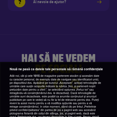
Ai nevoie de ajutor?
HAI SĂ NE VEDEM
PE SOCIAL!
Nouă ne pasă ca datele tale personale să rămână confidențiale
Atât noi, cât și cele
1015
de magazine partenere stocăm și accesăm date
cu caracter personal, de exemplu date de navigare sau identificatori unici,
pe dispozitivul dvs. Apăsând pe butonul „Acceptare”, activați tehnologiile de
urmărire care susțin scopurile indicate la rubrica „Noi, și partenerii noștri
prelucrăm date pentru a oferi:”, iar selectând opțiunea „Refuz tot” sau
retragându-vă consimțământul dvs. le dezactivați. Dacă tehnologiile de
urmărire sunt dezactivate, este posibil ca anumite conținuturi și anunțuri
publicitare pe care le vedeți să nu fie la fel de relevante pentru dvs. Puteți
reveni la acest meniu pentru a vă modifica opțiunile sau pentru a vă
retrage consimțământul, în orice moment, dând clic pe linkul „Preferințe
privind confidențialitatea” din partea de jos a paginii web sau accesând
pictograma flotantă din colțul din stânga, jos, al paginii web, dacă este
cazul. Preferințele dvs. vor deveni disponibile în Site-ul web. Pentru detalii