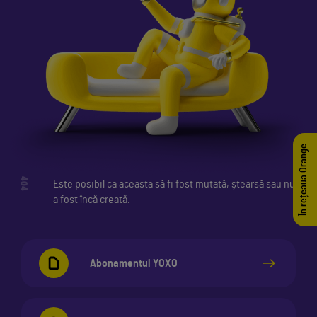
În rețeaua Orange
404
Este posibil ca aceasta să fi fost mutată, ștearsă sau nu
a fost încă creată.
Abonamentul YOXO