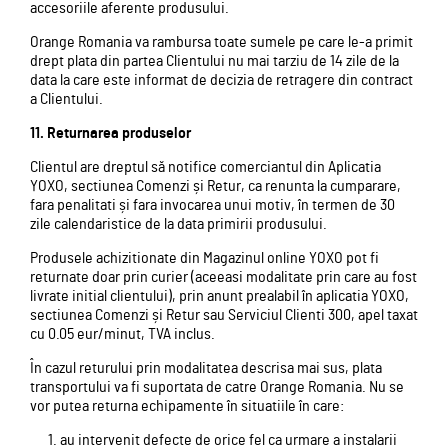
accesoriile aferente produsului.
Orange Romania va rambursa toate sumele pe care le-a primit
drept plata din partea Clientului nu mai tarziu de 14 zile de la
data la care este informat de decizia de retragere din contract
a Clientului.
11. Returnarea produselor
Clientul are dreptul să notifice comerciantul din Aplicatia
YOXO, sectiunea Comenzi și Retur, ca renunta la cumparare,
fara penalitati și fara invocarea unui motiv, în termen de 30
zile calendaristice de la data primirii produsului.
Produsele achizitionate din Magazinul online YOXO pot fi
returnate doar prin curier (aceeasi modalitate prin care au fost
livrate initial clientului), prin anunt prealabil în aplicatia YOXO,
sectiunea Comenzi și Retur sau Serviciul Clienti 300, apel taxat
cu 0.05 eur/minut, TVA inclus.
În cazul returului prin modalitatea descrisa mai sus, plata
transportului va fi suportata de catre Orange Romania. Nu se
vor putea returna echipamente în situatiile în care:
au intervenit defecte de orice fel ca urmare a instalarii