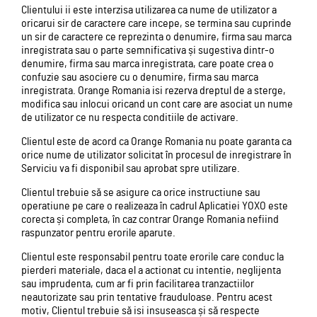
Clientului ii este interzisa utilizarea ca nume de utilizator a
oricarui sir de caractere care incepe, se termina sau cuprinde
un sir de caractere ce reprezinta o denumire, firma sau marca
inregistrata sau o parte semnificativa și sugestiva dintr-o
denumire, firma sau marca inregistrata, care poate crea o
confuzie sau asociere cu o denumire, firma sau marca
inregistrata. Orange Romania isi rezerva dreptul de a sterge,
modifica sau inlocui oricand un cont care are asociat un nume
de utilizator ce nu respecta conditiile de activare.
Clientul este de acord ca Orange Romania nu poate garanta ca
orice nume de utilizator solicitat în procesul de inregistrare în
Serviciu va fi disponibil sau aprobat spre utilizare.
Clientul trebuie să se asigure ca orice instructiune sau
operatiune pe care o realizeaza în cadrul Aplicatiei YOXO este
corecta și completa, în caz contrar Orange Romania nefiind
raspunzator pentru erorile aparute.
Clientul este responsabil pentru toate erorile care conduc la
pierderi materiale, daca el a actionat cu intentie, neglijenta
sau imprudenta, cum ar fi prin facilitarea tranzactiilor
neautorizate sau prin tentative frauduloase. Pentru acest
motiv, Clientul trebuie să isi insuseasca și să respecte