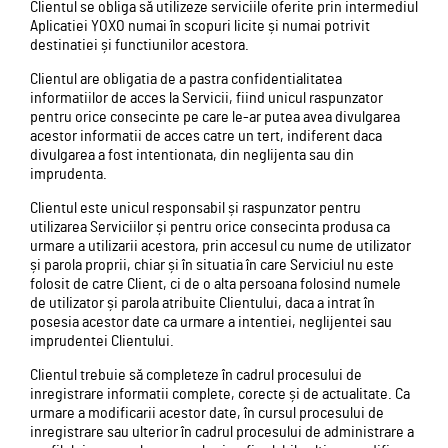
Clientul se obliga să utilizeze serviciile oferite prin intermediul
Aplicatiei YOXO numai în scopuri licite și numai potrivit
destinatiei și functiunilor acestora.
Clientul are obligatia de a pastra confidentialitatea
informatiilor de acces la Servicii, fiind unicul raspunzator
pentru orice consecinte pe care le-ar putea avea divulgarea
acestor informatii de acces catre un tert, indiferent daca
divulgarea a fost intentionata, din neglijenta sau din
imprudenta.
Clientul este unicul responsabil și raspunzator pentru
utilizarea Serviciilor și pentru orice consecinta produsa ca
urmare a utilizarii acestora, prin accesul cu nume de utilizator
și parola proprii, chiar și în situatia în care Serviciul nu este
folosit de catre Client, ci de o alta persoana folosind numele
de utilizator și parola atribuite Clientului, daca a intrat în
posesia acestor date ca urmare a intentiei, neglijentei sau
imprudentei Clientului.
Clientul trebuie să completeze în cadrul procesului de
inregistrare informatii complete, corecte și de actualitate. Ca
urmare a modificarii acestor date, în cursul procesului de
inregistrare sau ulterior în cadrul procesului de administrare a