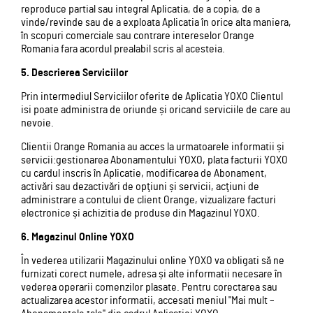
reproduce partial sau integral Aplicatia, de a copia, de a
vinde/revinde sau de a exploata Aplicatia în orice alta maniera,
în scopuri comerciale sau contrare intereselor Orange
Romania fara acordul prealabil scris al acesteia.
5. Descrierea Serviciilor
Prin intermediul Serviciilor oferite de Aplicatia YOXO Clientul
isi poate administra de oriunde și oricand serviciile de care au
nevoie.
Clientii Orange Romania au acces la urmatoarele informatii și
servicii:gestionarea Abonamentului YOXO, plata facturii YOXO
cu cardul inscris în Aplicatie, modificarea de Abonament,
activări sau dezactivări de opţiuni și servicii, acţiuni de
administrare a contului de client Orange, vizualizare facturi
electronice și achizitia de produse din Magazinul YOXO.
6. Magazinul Online YOXO
În vederea utilizarii Magazinului online YOXO va obligati să ne
furnizati corect numele, adresa și alte informatii necesare în
vederea operarii comenzilor plasate. Pentru corectarea sau
actualizarea acestor informatii, accesati meniul "Mai mult –