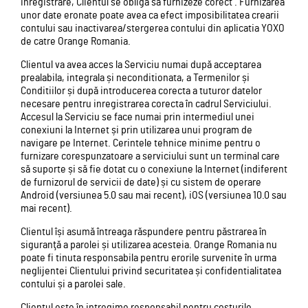
inregistrare, Clientul se obliga să furnizeze corect . Furnizarea
unor date eronate poate avea ca efect imposibilitatea crearii
contului sau inactivarea/stergerea contului din aplicatia YOXO
de catre Orange Romania.
Clientul va avea acces la Serviciu numai după acceptarea
prealabila, integrala și neconditionata, a Termenilor și
Conditiilor și după introducerea corecta a tuturor datelor
necesare pentru inregistrarea corecta în cadrul Serviciului.
Accesul la Serviciu se face numai prin intermediul unei
conexiuni la Internet și prin utilizarea unui program de
navigare pe Internet. Cerintele tehnice minime pentru o
furnizare corespunzatoare a serviciului sunt un terminal care
să suporte și să fie dotat cu o conexiune la Internet (indiferent
de furnizorul de servicii de date) și cu sistem de operare
Android (versiunea 5.0 sau mai recent), iOS (versiunea 10.0 sau
mai recent).
Clientul își asumă întreaga răspundere pentru păstrarea în
siguranţă a parolei și utilizarea acesteia. Orange Romania nu
poate fi tinuta responsabila pentru erorile survenite în urma
neglijentei Clientului privind securitatea și confidentialitatea
contului și a parolei sale.
Clientul este în intregime responsabil pentru costurile