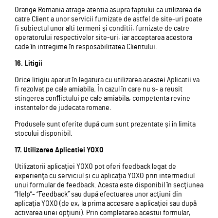
Orange Romania atrage atentia asupra faptului ca utilizarea de
catre Client a unor servicii furnizate de astfel de site-uri poate
fi subiectul unor alti termeni și conditii, furnizate de catre
operatorului respectivelor site-uri, iar acceptarea acestora
cade în intregime în resposabilitatea Clientului.
16. Litigii
Orice litigiu aparut în legatura cu utilizarea acestei Aplicatii va
fi rezolvat pe cale amiabila. În cazul în care nu s- a reusit
stingerea conﬂictului pe cale amiabila, competenta revine
instantelor de judecata romane.
Produsele sunt oferite după cum sunt prezentate și în limita
stocului disponibil.
17. Utilizarea Aplicatiei YOXO
Utilizatorii aplicaţiei YOXO pot oferi feedback legat de
experienţa cu serviciul și cu aplicaţia YOXO prin intermediul
unui formular de feedback. Acesta este disponibil în secţiunea
“Help”- “Feedback” sau după efectuarea unor acţiuni din
aplicaţia YOXO (de ex, la prima accesare a aplicaţiei sau după
activarea unei opţiuni). Prin completarea acestui formular,