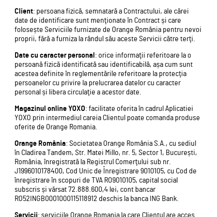
Client
: persoana fizică, semnatară a Contractului, ale cărei
date de identificare sunt menţionate în Contract și care
folosește Serviciile furnizate de Orange România pentru nevoi
proprii, fără a furniza la rândul său aceste Servicii către terţi.
Date cu caracter personal
: orice informaţii referitoare la o
persoană fizică identificată sau identificabilă, așa cum sunt
acestea definite în reglementările referitoare la protecţia
persoanelor cu privire la prelucrarea datelor cu caracter
personal și libera circulaţie a acestor date.
Magazinul online YOXO
: facilitate oferita în cadrul Aplicatiei
YOXO prin intermediul careia Clientul poate comanda produse
oferite de Orange Romania.
Orange România
: Societatea Orange România S.A., cu sediul
în Cladirea Tandem, Str. Matei Millo, nr. 5, Sector 1, București,
România, înregistrată la Registrul Comerţului sub nr.
J1996010178400, Cod Unic de Înregistrare 9010105, cu Cod de
înregistrare în scopuri de TVA RO9010105, capital social
subscris și vărsat 72.888.600,4 lei, cont bancar
RO52INGB0001000115118912 deschis la banca ING Bank.
Servicii
: serviciile Orange Romania la care Clientul are acces