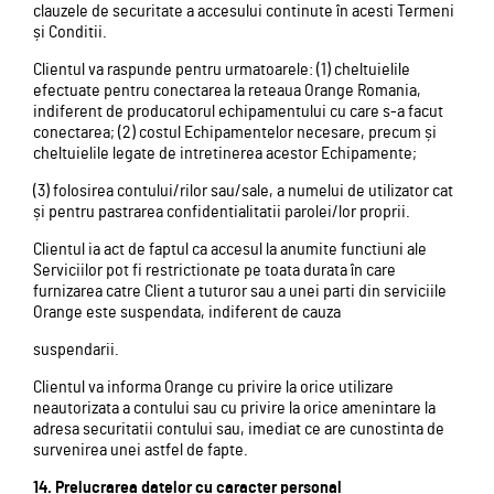
clauzele de securitate a accesului continute în acesti Termeni
și Conditii.
Clientul va raspunde pentru urmatoarele: (1) cheltuielile
efectuate pentru conectarea la reteaua Orange Romania,
indiferent de producatorul echipamentului cu care s-a facut
conectarea; (2) costul Echipamentelor necesare, precum și
cheltuielile legate de intretinerea acestor Echipamente;
(3) folosirea contului/rilor sau/sale, a numelui de utilizator cat
și pentru pastrarea confidentialitatii parolei/lor proprii.
Clientul ia act de faptul ca accesul la anumite functiuni ale
Serviciilor pot fi restrictionate pe toata durata în care
furnizarea catre Client a tuturor sau a unei parti din serviciile
Orange este suspendata, indiferent de cauza
suspendarii.
Clientul va informa Orange cu privire la orice utilizare
neautorizata a contului sau cu privire la orice amenintare la
adresa securitatii contului sau, imediat ce are cunostinta de
survenirea unei astfel de fapte.
14. Prelucrarea datelor cu caracter personal