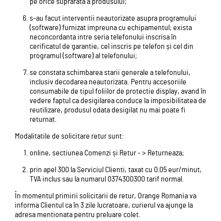
pe orice suprafata a produsului;
s-au facut interventii neautorizate asupra programului
(software) furnizat impreuna cu echipamentul; exista
neconcordanta intre seria telefonului inscrisa în
cerificatul de garantie, cel inscris pe telefon și cel din
programul (software) al telefonului;
se constata schimbarea starii generale a telefonului,
inclusiv decodarea neautorizata. Pentru accesoriile
consumabile de tipul foliilor de protectie display, avand în
vedere faptul ca desigilarea conduce la imposibilitatea de
reutilizare, produsul odata desigilat nu mai poate fi
returnat.
Modalitatile de solicitare retur sunt:
online, sectiunea Comenzi și Retur - > Returneaza;
prin apel 300 la Serviciul Clienti, taxat cu 0.05 eur/minut,
TVA inclus sau la numarul 0374300300 tarif normal.
În momentul primirii solicitarii de retur, Orange Romania va
informa Clientul ca în 3 zile lucratoare, curierul va ajunge la
adresa mentionata pentru preluare colet.