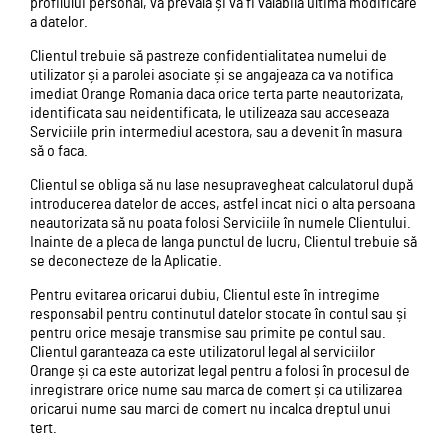
profilului personal, va prevala și va fi valabila ultima modificare
a datelor.
Clientul trebuie să pastreze confidentialitatea numelui de
utilizator și a parolei asociate și se angajeaza ca va notifica
imediat Orange Romania daca orice terta parte neautorizata,
identificata sau neidentificata, le utilizeaza sau acceseaza
Serviciile prin intermediul acestora, sau a devenit în masura
să o faca.
Clientul se obliga să nu lase nesupravegheat calculatorul după
introducerea datelor de acces, astfel incat nici o alta persoana
neautorizata să nu poata folosi Serviciile în numele Clientului.
Inainte de a pleca de langa punctul de lucru, Clientul trebuie să
se deconecteze de la Aplicatie.
Pentru evitarea oricarui dubiu, Clientul este în intregime
responsabil pentru continutul datelor stocate în contul sau și
pentru orice mesaje transmise sau primite pe contul sau.
Clientul garanteaza ca este utilizatorul legal al serviciilor
Orange și ca este autorizat legal pentru a folosi în procesul de
inregistrare orice nume sau marca de comert și ca utilizarea
oricarui nume sau marci de comert nu incalca dreptul unui
tert.