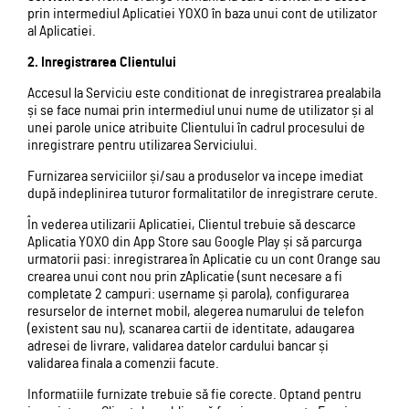
prin intermediul Aplicatiei YOXO în baza unui cont de utilizator
al Aplicatiei.
2. Inregistrarea Clientului
Accesul la Serviciu este conditionat de inregistrarea prealabila
și se face numai prin intermediul unui nume de utilizator și al
unei parole unice atribuite Clientului în cadrul procesului de
inregistrare pentru utilizarea Serviciului.
Furnizarea serviciilor și/sau a produselor va incepe imediat
după indeplinirea tuturor formalitatilor de inregistrare cerute.
În vederea utilizarii Aplicatiei, Clientul trebuie să descarce
Aplicatia YOXO din App Store sau Google Play și să parcurga
urmatorii pasi: inregistrarea în Aplicatie cu un cont Orange sau
crearea unui cont nou prin zAplicatie (sunt necesare a fi
completate 2 campuri: username și parola), configurarea
resurselor de internet mobil, alegerea numarului de telefon
(existent sau nu), scanarea cartii de identitate, adaugarea
adresei de livrare, validarea datelor cardului bancar și
validarea finala a comenzii facute.
Informatiile furnizate trebuie să fie corecte. Optand pentru