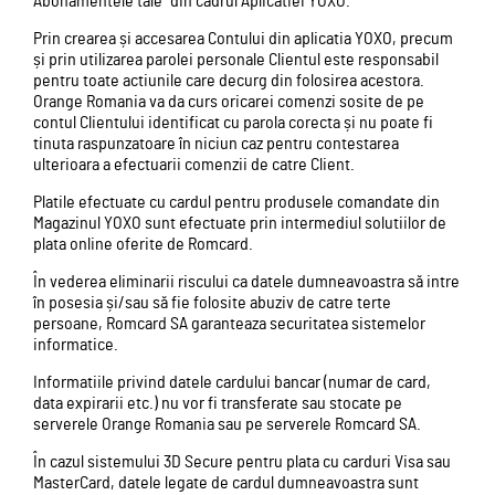
Abonamentele tale" din cadrul Aplicatiei YOXO.
Prin crearea și accesarea Contului din aplicatia YOXO, precum
și prin utilizarea parolei personale Clientul este responsabil
pentru toate actiunile care decurg din folosirea acestora.
Orange Romania va da curs oricarei comenzi sosite de pe
contul Clientului identificat cu parola corecta și nu poate fi
tinuta raspunzatoare în niciun caz pentru contestarea
ulterioara a efectuarii comenzii de catre Client.
Platile efectuate cu cardul pentru produsele comandate din
Magazinul YOXO sunt efectuate prin intermediul solutiilor de
plata online oferite de Romcard.
În vederea eliminarii riscului ca datele dumneavoastra să intre
în posesia și/sau să fie folosite abuziv de catre terte
persoane, Romcard SA garanteaza securitatea sistemelor
informatice.
Informatiile privind datele cardului bancar (numar de card,
data expirarii etc.) nu vor fi transferate sau stocate pe
serverele Orange Romania sau pe serverele Romcard SA.
În cazul sistemului 3D Secure pentru plata cu carduri Visa sau
MasterCard, datele legate de cardul dumneavoastra sunt