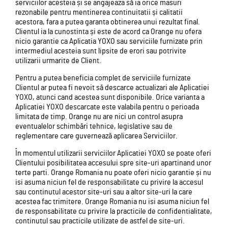
serviciilor acesteia și se angajeaza să ia orice masuri
rezonabile pentru mentinerea continuitatii și calitatii
acestora, fara a putea garanta obtinerea unui rezultat final.
Clientul ia la cunostinta și este de acord ca Orange nu ofera
nicio garantie ca Aplicatia YOXO sau serviciile furnizate prin
intermediul acesteia sunt lipsite de erori sau potrivite
utilizarii urmarite de Client.
Pentru a putea beneficia complet de serviciile furnizate
Clientul ar putea fi nevoit să descarce actualizari ale Aplicatiei
YOXO, atunci cand acestea sunt disponibile. Orice varianta a
Aplicatiei YOXO descarcate este valabila pentru o perioada
limitata de timp. Orange nu are nici un control asupra
eventualelor schimbări tehnice, legislative sau de
reglementare care guvernează aplicarea Serviciilor.
În momentul utilizarii serviciilor Aplicatiei YOXO se poate oferi
Clientului posibilitatea accesului spre site-uri apartinand unor
terte parti. Orange Romania nu poate oferi nicio garantie și nu
isi asuma niciun fel de responsabilitate cu privire la accesul
sau continutul acestor site-uri sau a altor site-uri la care
acestea fac trimitere. Orange Romania nu isi asuma niciun fel
de responsabilitate cu privire la practicile de confidentialitate,
continutul sau practicile utilizate de astfel de site-uri.