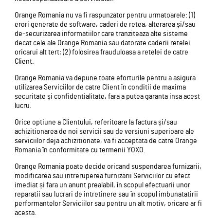
Orange Romania nu va fi raspunzator pentru urmatoarele: (1)
erori generate de software, caderi de retea, alterarea și/sau
de-securizarea informatiilor care tranziteaza alte sisteme
decat cele ale Orange Romania sau datorate caderii retelei
oricarui alt tert; (2) folosirea frauduloasa a retelei de catre
Client.
Orange Romania va depune toate eforturile pentru a asigura
utilizarea Serviciilor de catre Client în conditii de maxima
securitate și confidentialitate, fara a putea garanta insa acest
lucru.
Orice optiune a Clientului, referitoare la factura și/sau
achizitionarea de noi servicii sau de versiuni superioare ale
serviciilor deja achizitionate, va fi acceptata de catre Orange
Romania în conformitate cu termenii YOXO.
Orange Romania poate decide oricand suspendarea furnizarii,
modificarea sau intreruperea furnizarii Serviciilor cu efect
imediat și fara un anunt prealabil, în scopul efectuarii unor
reparatii sau lucrari de intretinere sau în scopul imbunatatirii
performantelor Serviciilor sau pentru un alt motiv, oricare ar fi
acesta.