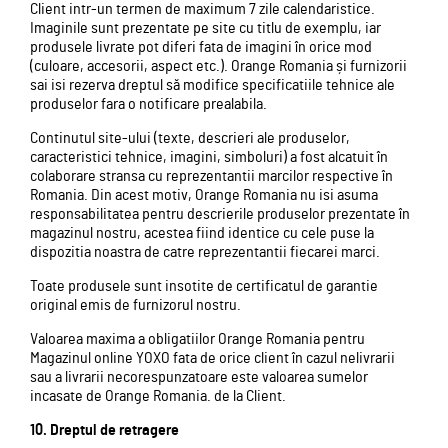
Client intr-un termen de maximum 7 zile calendaristice.
Imaginile sunt prezentate pe site cu titlu de exemplu, iar
produsele livrate pot diferi fata de imagini în orice mod
(culoare, accesorii, aspect etc.). Orange Romania și furnizorii
sai isi rezerva dreptul să modifice specificatiile tehnice ale
produselor fara o notificare prealabila.
Continutul site-ului (texte, descrieri ale produselor,
caracteristici tehnice, imagini, simboluri) a fost alcatuit în
colaborare stransa cu reprezentantii marcilor respective în
Romania. Din acest motiv, Orange Romania nu isi asuma
responsabilitatea pentru descrierile produselor prezentate în
magazinul nostru, acestea fiind identice cu cele puse la
dispozitia noastra de catre reprezentantii fiecarei marci.
Toate produsele sunt insotite de certificatul de garantie
original emis de furnizorul nostru.
Valoarea maxima a obligatiilor Orange Romania pentru
Magazinul online YOXO fata de orice client în cazul nelivrarii
sau a livrarii necorespunzatoare este valoarea sumelor
incasate de Orange Romania. de la Client.
10. Dreptul de retragere