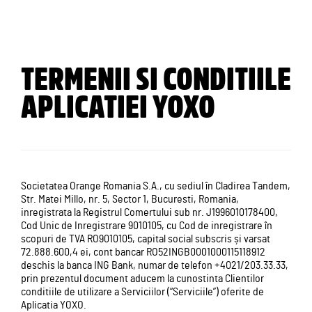
TERMENII SI CONDITIILE
APLICATIEI YOXO
Societatea Orange Romania S.A., cu sediul în Cladirea Tandem,
Str. Matei Millo, nr. 5, Sector 1, Bucuresti, Romania,
inregistrata la Registrul Comertului sub nr. J1996010178400,
Cod Unic de Inregistrare 9010105, cu Cod de inregistrare în
scopuri de TVA RO9010105, capital social subscris și varsat
72.888.600,4
ei, cont bancar RO52INGB0001000115118912
deschis la banca ING Bank, numar de telefon +4021/203.33.33,
prin prezentul document aducem la cunostinta Clientilor
conditiile de utilizare a Serviciilor (“Serviciile”) oferite de
Aplicatia YOXO.