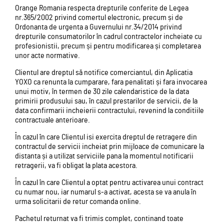
Orange Romania respecta drepturile conferite de Legea
nr.365/2002 privind comertul electronic, precum și de
Ordonanta de urgenta a Guvernului nr.34/2014 privind
drepturile consumatorilor în cadrul contractelor incheiate cu
profesionistii, precum și pentru modificarea și completarea
unor acte normative.
Clientul are dreptul să notifice comerciantul, din Aplicatia
YOXO ca renunta la cumparare, fara penalitati și fara invocarea
unui motiv, în termen de 30 zile calendaristice de la data
primirii produsului sau, în cazul prestarilor de servicii, de la
data confirmarii incheierii contractului, revenind la conditiile
contractuale anterioare.
În cazul în care Clientul isi exercita dreptul de retragere din
contractul de servicii incheiat prin mijloace de comunicare la
distanta și a utilizat serviciile pana la momentul notificarii
retragerii, va fi obligat la plata acestora.
În cazul în care Clientul a optat pentru activarea unui contract
cu numar nou, iar numarul s-a activat, acesta se va anula în
urma solicitarii de retur comanda online.
Pachetul returnat va fi trimis complet, continand toate