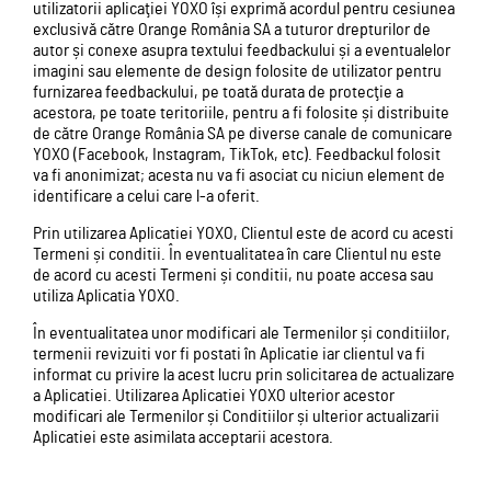
utilizatorii aplicaţiei YOXO își exprimă acordul pentru cesiunea
exclusivă către Orange România SA a tuturor drepturilor de
autor și conexe asupra textului feedbackului și a eventualelor
imagini sau elemente de design folosite de utilizator pentru
furnizarea feedbackului, pe toată durata de protecţie a
acestora, pe toate teritoriile, pentru a fi folosite și distribuite
de către Orange România SA pe diverse canale de comunicare
YOXO (Facebook, Instagram, TikTok, etc). Feedbackul folosit
va fi anonimizat; acesta nu va fi asociat cu niciun element de
identificare a celui care l-a oferit.
Prin utilizarea Aplicatiei YOXO, Clientul este de acord cu acesti
Termeni și conditii. În eventualitatea în care Clientul nu este
de acord cu acesti Termeni și conditii, nu poate accesa sau
utiliza Aplicatia YOXO.
În eventualitatea unor modificari ale Termenilor și conditiilor,
termenii revizuiti vor fi postati în Aplicatie iar clientul va fi
informat cu privire la acest lucru prin solicitarea de actualizare
a Aplicatiei. Utilizarea Aplicatiei YOXO ulterior acestor
modificari ale Termenilor și Conditiilor și ulterior actualizarii
Aplicatiei este asimilata acceptarii acestora.