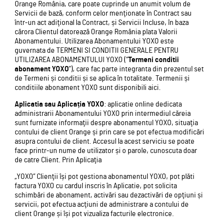
Orange România, care poate cuprinde un anumit volum de
Servicii de bază, conform celor menţionate în Contract sau
într-un act adiţional la Contract, și Servicii Incluse, în baza
cărora Clientul datorează Orange România plata Valorii
Abonamentului. Utilizarea Abonamentului YOXO este
guvernata de TERMENI SI CONDITII GENERALE PENTRU
UTILIZAREA ABONAMENTULUI YOXO (“
Termeni conditii
abonament YOXO
”), care fac parte integranta din prezentul set
de Termeni și conditii și se aplica în totalitate. Termenii și
conditiile abonament YOXO sunt disponibili aici.
Aplicatia sau Aplicația YOXO
: aplicatie online dedicata
administrarii Abonamentului YOXO prin intermediul căreia
sunt furnizate informaţii despre abonamentul YOXO, situaţia
contului de client Orange și prin care se pot efectua modificări
asupra contului de client. Accesul la acest serviciu se poate
face printr-un nume de utilizator și o parole, cunoscuta doar
de catre Client. Prin Aplicaţia
„YOXO” Clienţii își pot gestiona abonamentul YOXO, pot plăti
factura YOXO cu cardul inscris în Aplicatie, pot solicita
schimbări de abonament, activări sau dezactivări de opţiuni și
servicii, pot efectua acţiuni de administrare a contului de
client Orange și își pot vizualiza facturile electronice.