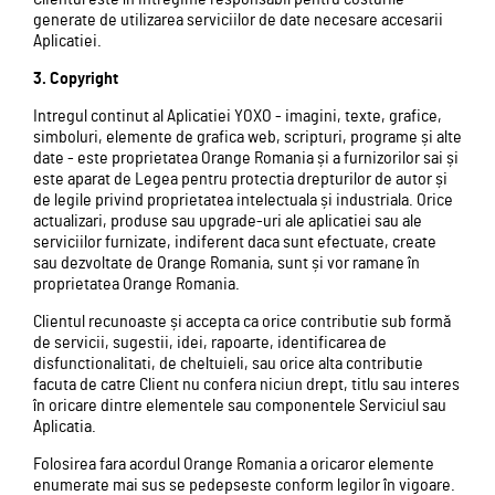
generate de utilizarea serviciilor de date necesare accesarii
Aplicatiei.
3. Copyright
Intregul continut al Aplicatiei YOXO - imagini, texte, grafice,
simboluri, elemente de grafica web, scripturi, programe și alte
date - este proprietatea Orange Romania și a furnizorilor sai și
este aparat de Legea pentru protectia drepturilor de autor și
de legile privind proprietatea intelectuala și industriala. Orice
actualizari, produse sau upgrade-uri ale aplicatiei sau ale
serviciilor furnizate, indiferent daca sunt efectuate, create
sau dezvoltate de Orange Romania, sunt și vor ramane în
proprietatea Orange Romania.
Clientul recunoaste și accepta ca orice contributie sub formă
de servicii, sugestii, idei, rapoarte, identificarea de
disfunctionalitati, de cheltuieli, sau orice alta contributie
facuta de catre Client nu confera niciun drept, titlu sau interes
în oricare dintre elementele sau componentele Serviciul sau
Aplicatia.
Folosirea fara acordul Orange Romania a oricaror elemente
enumerate mai sus se pedepseste conform legilor în vigoare.