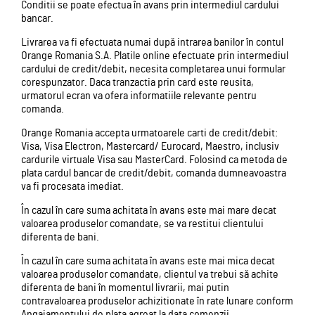
Conditii se poate efectua în avans prin intermediul cardului
bancar.
Livrarea va fi efectuata numai după intrarea banilor în contul
Orange Romania S.A. Platile online efectuate prin intermediul
cardului de credit/debit, necesita completarea unui formular
corespunzator. Daca tranzactia prin card este reusita,
urmatorul ecran va ofera informatiile relevante pentru
comanda.
Orange Romania accepta urmatoarele carti de credit/debit:
Visa, Visa Electron, Mastercard/ Eurocard, Maestro, inclusiv
cardurile virtuale Visa sau MasterCard. Folosind ca metoda de
plata cardul bancar de credit/debit, comanda dumneavoastra
va fi procesata imediat.
În cazul în care suma achitata în avans este mai mare decat
valoarea produselor comandate, se va restitui clientului
diferenta de bani.
În cazul în care suma achitata în avans este mai mica decat
valoarea produselor comandate, clientul va trebui să achite
diferenta de bani în momentul livrarii, mai putin
contravaloarea produselor achizitionate în rate lunare conform
Angajamentului de plata agreat la data comenzii.