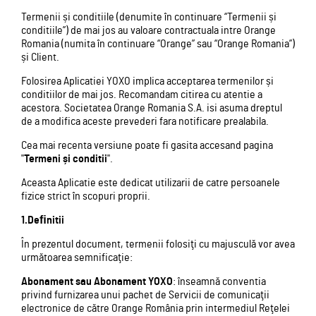
Termenii și conditiile (denumite în continuare “Termenii și
conditiile”) de mai jos au valoare contractuala intre Orange
Romania (numita în continuare “Orange” sau “Orange Romania”)
și Client.
Folosirea Aplicatiei YOXO implica acceptarea termenilor și
conditiilor de mai jos. Recomandam citirea cu atentie a
acestora. Societatea Orange Romania S.A. isi asuma dreptul
de a modifica aceste prevederi fara notificare prealabila.
Cea mai recenta versiune poate fi gasita accesand pagina
"
Termeni și conditii
".
Aceasta Aplicatie este dedicat utilizarii de catre persoanele
fizice strict în scopuri proprii.
1.Deﬁnitii
În prezentul document, termenii folosiţi cu majusculă vor avea
următoarea semnificaţie:
Abonament sau Abonament YOXO
: înseamnă conventia
privind furnizarea unui pachet de Servicii de comunicaţii
electronice de către Orange România prin intermediul Reţelei