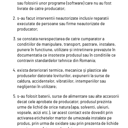
sau folosirii unor programe (software) care nu au fost
livrate de catre producator;
s-au facut interventii neautorizate inclusiv reparatii
executate de persoane sau firme neautorizate de
producator;
se constata nerespectarea de catre cumparator a
conditiilor de manipulare, transport, pastrare, instalare,
punere în functiune, utilizare și intretinere prevazute în
documentatia ce insoteste produsul sau în conditiile ce
contravin standardelor tehnice din Romania;
exista deteriorari termice, mecanice și plastice ale
produselor datorate loviturilor, expunerii la surse de
caldura, accidentelor, vibratiilor, intemperiilor sau
neglijentei în utilizare;
s-au folosit baterii, surse de alimentare sau alte accesorii
decat cele aprobate de producator; produsul prezinta
urme de lichid de orice natura (apa, solventi, uleiuri,
vopsele, acizi etc.), iar acest contact este dovedit prin
activarea etichetelor martor de umezeala instalate pe
produs, prin urma de oxidare sau prin prezenta de lichide